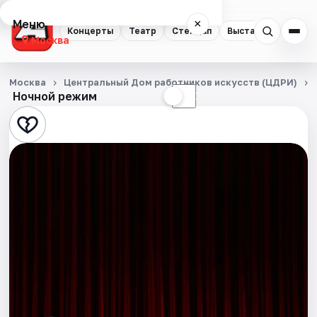
Меню
×
Концерты
Театр
Стендап
Выставки
Квест
Москва
Концерты
Москва
Центральный Дом работников искусств (ЦДРИ)
Ночной режим
☀
☾
Театр
Стендап
Выставки
Квесты
Экскурсии
Спорт
События