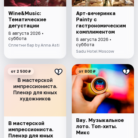
Wine&Music:
Арт-вечеринка
Тематические
Painty с
дегустации
гастрономическим
комплиментом
8 августа 2026 •
суббота
8 августа 2026 •
суббота
Сплетни бар by Anna Asti
Sadu Hotel Moscow
от 2 500 ₽
от 800 ₽
В мастерской
импрессиониста.
Пленэр для юных
художников
Вау. Музыкальное
В мастерской
лото. Топ-хиты.
импрессиониста.
Микс
Пленэр для юных