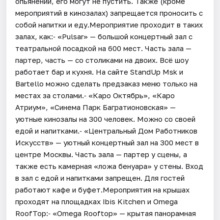
опьянении, его могут не пустить. Также (кроме
мероприятий в кинозалах) запрещается проносить с
собой напитки и еду.Мероприятие проходит в таких
залах, как:⁃ «Pulsar» — большой концертный зал с
театральной посадкой на 600 мест. Часть зала —
партер, часть — со столиками на двоих. Всё шоу
работает бар и кухня. На сайте StandUp Msk и
Bartello можно сделать предзаказ меню только на
местах за столами.⁃ «Каро Октябрь», «Каро
Атриум», «Синема Парк Багратионовская» —
уютные кинозалы на 300 человек. Можно со своей
едой и напитками.⁃ «Центральный Дом Работников
Искусств» — уютный концертный зал на 300 мест в
центре Москвы. Часть зала — партер у сцены, а
также есть камерная «ложа бенуара» у стены. Вход
в зал с едой и напитками запрещен. Для гостей
работают кафе и буфет.Мероприятия на крышах
проходят на площадках Ibis Kitchen и Omega
RoofTop:⁃ «Omega Rooftop» — крытая панорамная