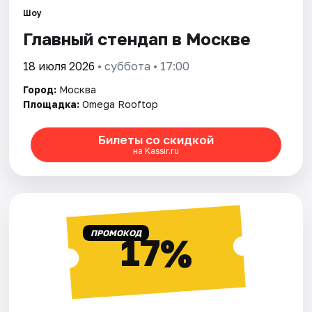
Шоу
Главный стендап в Москве
Города
18 июля 2026
• суббота • 17:00
Площадки
Город:
Москва
Артисты
Площадка:
Omega Rooftop
Рейтинги
Билеты со скидкой
на Kassir.ru
ПРОМОКОД
17%