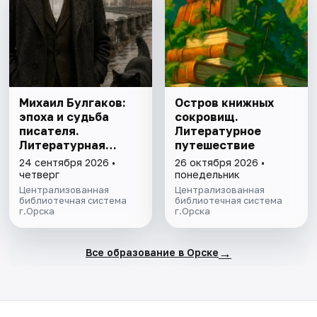
Михаил Булгаков:
Остров книжных
эпоха и судьба
сокровищ.
писателя.
Литературное
Литературная
путешествие
программа
24 сентября 2026 •
26 октября 2026 •
четверг
понедельник
Централизованная
Централизованная
библиотечная система
библиотечная система
г.Орска
г.Орска
→
Все образование в Орске