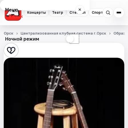
Меню
×
Концерты
Театр
Стендап
Спорт
Орск
Концерты
Орск
Централизованная клубная система г.Орск
Образо
Ночной режим
☀
☾
Театр
Стендап
Спорт
События
Города
Площадки