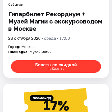
Событие
Гипербилет Рекордиум +
Города
Музей Магии с экскурсоводом
Площадки
в Москве
Артисты
28 октября 2026
• среда • 17:00
Город:
Москва
Рейтинги
Площадка:
Музей магии
Билеты со скидкой
на Kassir.ru
ПРОМОКОД
17%