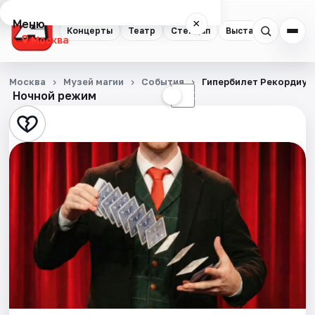
Меню
×
Концерты
Театр
Стендап
Выставки
Квест
Москва
Концерты
Москва
Музей магии
События
Гипербилет Рекордиум
Ночной режим
☀
☾
Театр
Стендап
Выставки
Квесты
Экскурсии
Спорт
События