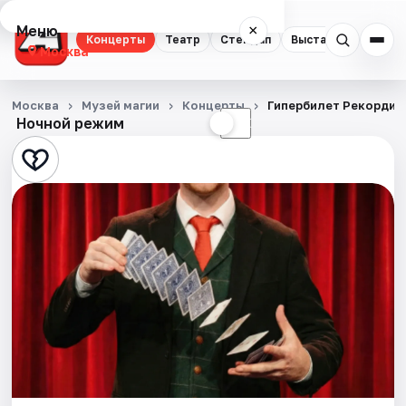
Меню
×
Концерты
Театр
Стендап
Выставки
Квест
Москва
Концерты
Москва
Музей магии
Концерты
Гипербилет Рекордиу
Ночной режим
☀
☾
Театр
Стендап
Выставки
Квесты
Экскурсии
Спорт
События