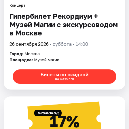
Концерт
Гипербилет Рекордиум +
Города
Музей Магии с экскурсоводом
Площадки
в Москве
Артисты
26 сентября 2026
• суббота • 14:00
Город:
Москва
Рейтинги
Площадка:
Музей магии
Билеты со скидкой
на Kassir.ru
ПРОМОКОД
17%