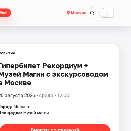
☀
☾
Москва
Ещё
Событие
Гипербилет Рекордиум +
Музей Магии с экскурсоводом
в Москве
26 августа 2026
• среда • 12:00
Город:
Москва
Площадка:
Музей магии
Билеты со скидкой