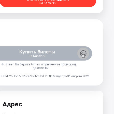
на Kassir.ru
Купить билеты
на Kassir.ru
2 шаг. Выберите билет и примените промокод
до оплаты
 erid: 25H8d7vbP8SRTvHZrUcdLB.
Действует до 31 августа 2026
Адрес