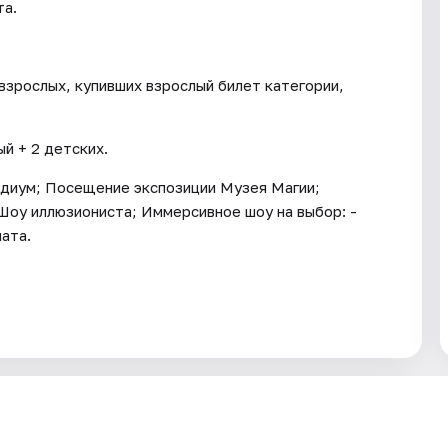
та.
взрослых, купивших взрослый билет категории,
й + 2 детских.
рдиум; Посещение экспозиции Музея Магии;
Шоу иллюзиониста; Иммерсивное шоу на выбор: -
ата.