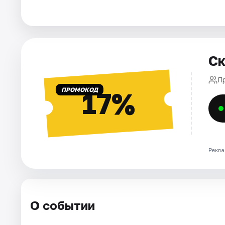
Города
Площадки
Ск
Артисты
П
ПРОМОКОД
17%
Рейтинги
Рекла
О событии