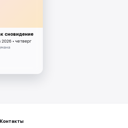
ак сновидение
 2026 • четверг
умана
Контакты