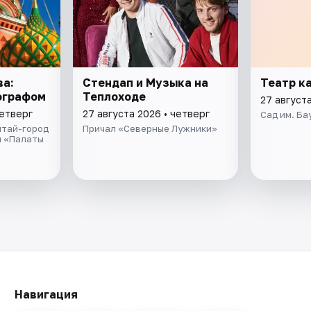
ва:
Стендап и Музыка на
Театр к
ографом
Теплоходе
27 августа
четверг
27 августа 2026 • четверг
Сад им. Ба
итай-город
Причал «Северные Лужники»
я «Палаты
Навигация