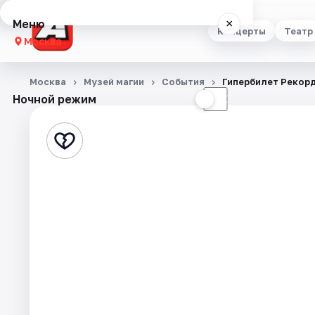
Меню
×
Концерты
Театр
Москва
Концерты
Москва
Музей магии
События
Гипербилет Рекорд
Ночной режим
☀
☾
Театр
Стендап
Выставки
Квесты
Экскурсии
Спорт
События