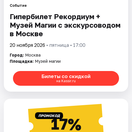
Событие
Гипербилет Рекордиум +
Города
Музей Магии с экскурсоводом
Площадки
в Москве
Артисты
20 ноября 2026
• пятница • 17:00
Город:
Москва
Рейтинги
Площадка:
Музей магии
Билеты со скидкой
на Kassir.ru
ПРОМОКОД
17%