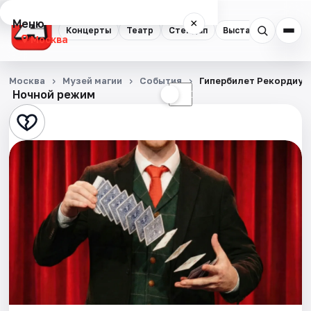
Меню
×
Концерты
Театр
Стендап
Выставки
Квест
Москва
Концерты
Москва
Музей магии
События
Гипербилет Рекордиум
Ночной режим
☀
☾
Театр
Стендап
Выставки
Квесты
Экскурсии
Спорт
События