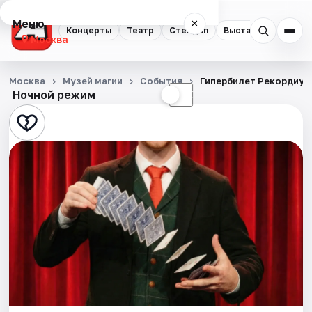
Меню
×
Концерты
Театр
Стендап
Выставки
Квест
Москва
Концерты
Москва
Музей магии
События
Гипербилет Рекордиум
Ночной режим
☀
☾
Театр
Стендап
Выставки
Квесты
Экскурсии
Спорт
События