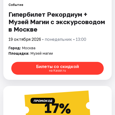
Событие
Гипербилет Рекордиум +
Города
Музей Магии с экскурсоводом
Площадки
в Москве
Артисты
19 октября 2026
• понедельник • 13:00
Город:
Москва
Рейтинги
Площадка:
Музей магии
Билеты со скидкой
на Kassir.ru
ПРОМОКОД
17%