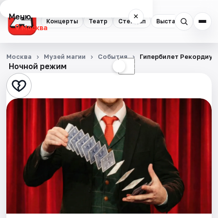
Меню
×
Концерты
Театр
Стендап
Выставки
Квест
Москва
Концерты
Москва
Музей магии
События
Гипербилет Рекордиум
Ночной режим
☀
☾
Театр
Стендап
Выставки
Квесты
Экскурсии
Спорт
События