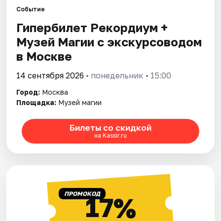
Событие
Гипербилет Рекордиум +
Города
Музей Магии с экскурсоводом
Площадки
в Москве
Артисты
14 сентября 2026
• понедельник • 15:00
Город:
Москва
Рейтинги
Площадка:
Музей магии
Билеты со скидкой
на Kassir.ru
ПРОМОКОД
17%