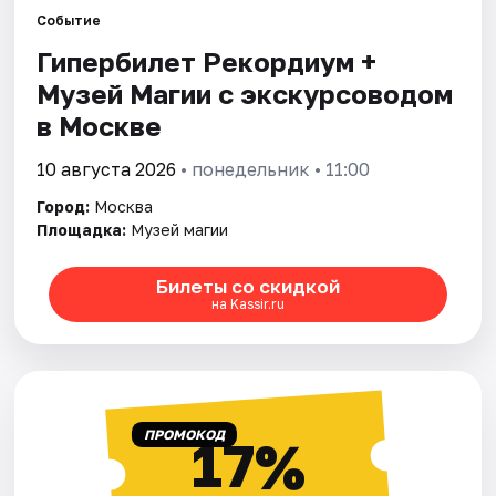
Событие
Гипербилет Рекордиум +
Города
Музей Магии с экскурсоводом
Площадки
в Москве
Артисты
10 августа 2026
• понедельник • 11:00
Город:
Москва
Рейтинги
Площадка:
Музей магии
Билеты со скидкой
на Kassir.ru
ПРОМОКОД
17%