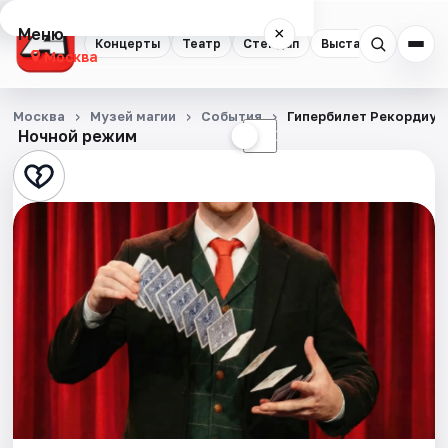
Меню
×
Концерты
Театр
Стендап
Выставки
Квест
Москва
Концерты
Москва
Музей магии
События
Гипербилет Рекордиум
Ночной режим
☀
☾
Театр
Стендап
Выставки
Квесты
Экскурсии
Спорт
События