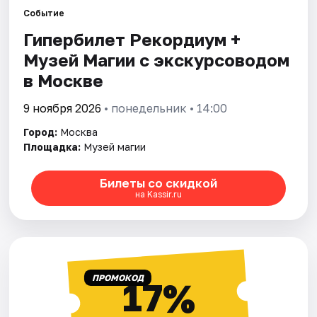
Событие
Гипербилет Рекордиум +
Города
Музей Магии с экскурсоводом
Площадки
в Москве
Артисты
9 ноября 2026
• понедельник • 14:00
Город:
Москва
Рейтинги
Площадка:
Музей магии
Билеты со скидкой
на Kassir.ru
ПРОМОКОД
17%