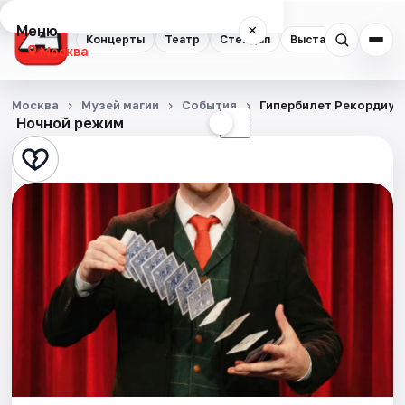
Меню
×
Концерты
Театр
Стендап
Выставки
Квест
Москва
Концерты
Москва
Музей магии
События
Гипербилет Рекордиум
Ночной режим
☀
☾
Театр
Стендап
Выставки
Квесты
Экскурсии
Спорт
События