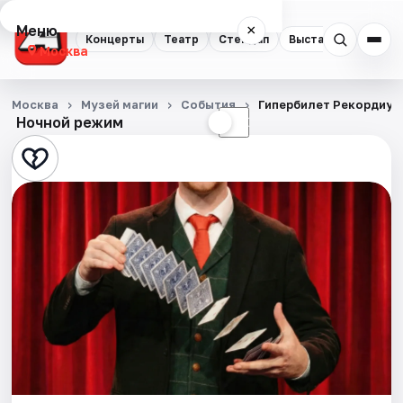
Меню
×
Концерты
Театр
Стендап
Выставки
Квест
Москва
Концерты
Москва
Музей магии
События
Гипербилет Рекордиум
Ночной режим
☀
☾
Театр
Стендап
Выставки
Квесты
Экскурсии
Спорт
События