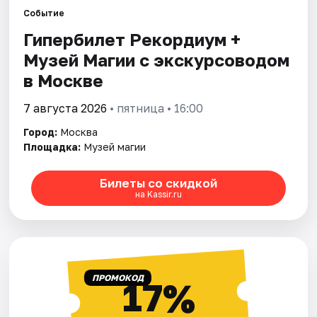
Событие
Гипербилет Рекордиум +
Города
Музей Магии с экскурсоводом
Площадки
в Москве
Артисты
7 августа 2026
• пятница • 16:00
Город:
Москва
Рейтинги
Площадка:
Музей магии
Билеты со скидкой
на Kassir.ru
ПРОМОКОД
17%