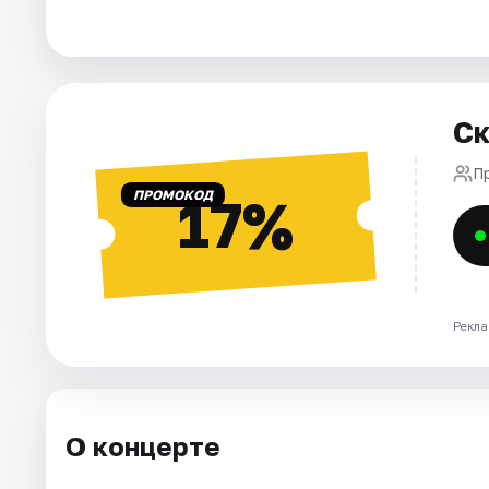
Города
Площадки
Ск
Артисты
П
ПРОМОКОД
17%
Рейтинги
Рекла
О концерте