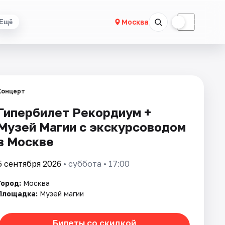
☀
☾
Москва
Ещё
Концерт
Гипербилет Рекордиум +
Музей Магии с экскурсоводом
в Москве
5 сентября 2026
• суббота • 17:00
Город:
Москва
Площадка:
Музей магии
Билеты со скидкой