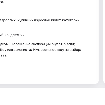
та.
взрослых, купивших взрослый билет категории,
й + 2 детских.
рдиум; Посещение экспозиции Музея Магии;
Шоу иллюзиониста; Иммерсивное шоу на выбор: -
ата.