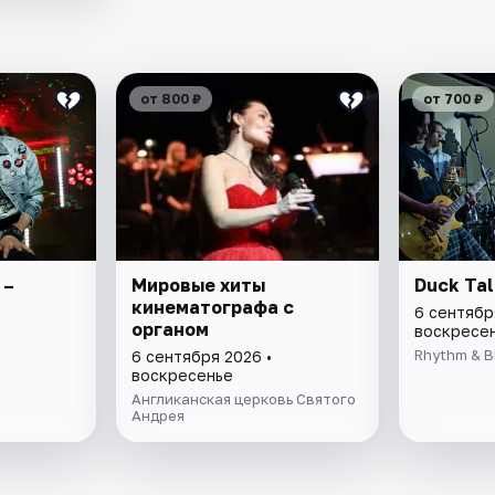
от 800 ₽
от 700 ₽
 –
Мировые хиты
Duck Ta
кинематографа с
6 сентябр
органом
воскресе
Rhythm & B
6 сентября 2026 •
воскресенье
Англиканская церковь Святого
Андрея