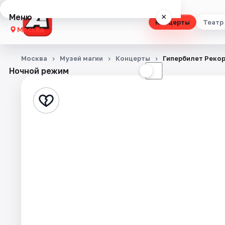
Меню
×
Концерты
Театр
Москва
Концерты
Москва
Музей магии
Концерты
Гипербилет Рекор
Ночной режим
☀
☾
Театр
Стендап
Выставки
Квесты
Экскурсии
Спорт
События