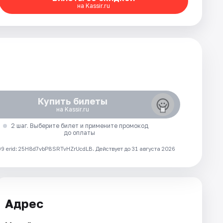
на Kassir.ru
Купить билеты
на Kassir.ru
2 шаг. Выберите билет и примените промокод
до оплаты
 erid: 25H8d7vbP8SRTvHZrUcdLB.
Действует до 31 августа 2026
Адрес