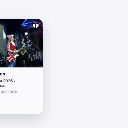
les
я 2026 •
нье
lues Cafe