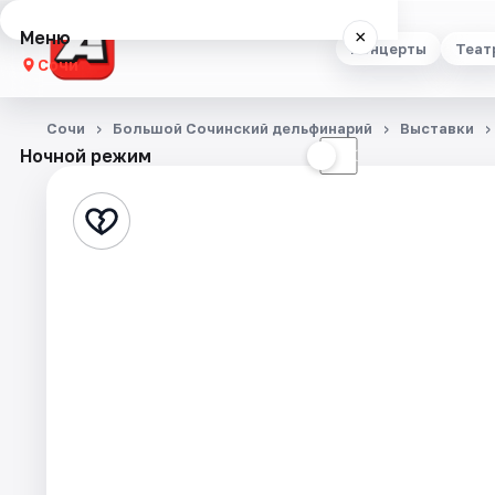
Меню
×
Концерты
Теат
Сочи
Концерты
Сочи
Большой Сочинский дельфинарий
Выставки
Ночной режим
☀
☾
Театр
Стендап
Выставки
Квесты
Экскурсии
Спорт
События