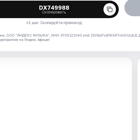
DX749988
Скопировать
1 шаг. Скопируйте промокод
ма. ООО "ЯНДЕКС МУЗЫКА", ИНН: 9705121040 erid: 25H8d7vbP8SRTvHZrUcdLB
ероприятие на Яндекс Афише!