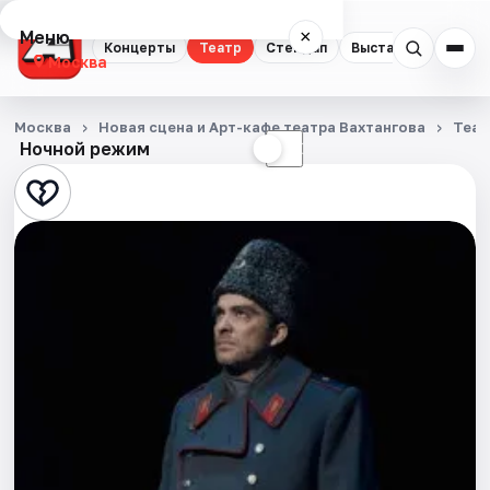
Меню
×
Концерты
Театр
Стендап
Выставки
Квест
Москва
Концерты
Москва
Новая сцена и Арт-кафе театра Вахтангова
Теат
Ночной режим
☀
☾
Театр
Стендап
Выставки
Квесты
Экскурсии
Спорт
События