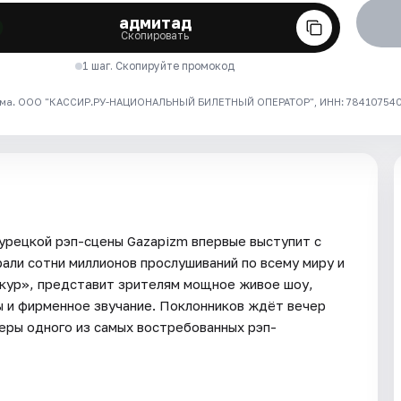
адмитад
Скопировать
1 шаг. Скопируйте промокод
ма. ООО "КАССИР.РУ-НАЦИОНАЛЬНЫЙ БИЛЕТНЫЙ ОПЕРАТОР", ИНН: 7841075409
урецкой рэп-сцены Gazapizm впервые выступит с
али сотни миллионов прослушиваний по всему миру и
укур», представит зрителям мощное живое шоу,
ы и фирменное звучание. Поклонников ждёт вечер
феры одного из самых востребованных рэп-