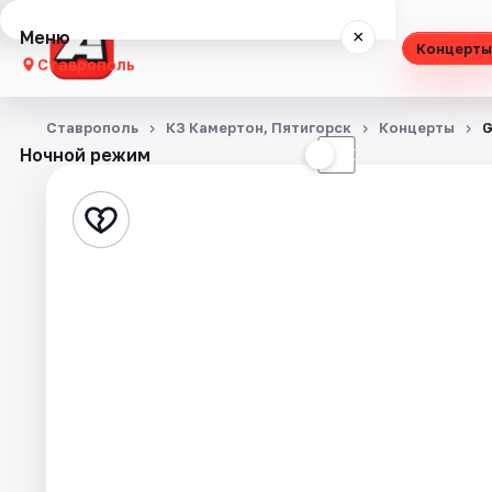
Меню
×
Концерты
Ставрополь
Концерты
Ставрополь
КЗ Камертон, Пятигорск
Концерты
G
Ночной режим
☀
☾
Театр
Стендап
Выставки
Спорт
События
Города