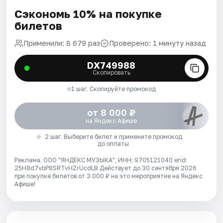
Сэкономь 10% на покупке
билетов
Применили: 8 679 раз
Проверено: 1 минуту назад
DX749988
Скопировать
1 шаг. Скопируйте промокод
от 8 000 ₽
на Яндекс Афише
2 шаг. Выберите билет и примените промокод
до оплаты
Реклама. ООО "ЯНДЕКС МУЗЫКА", ИНН: 9705121040 erid:
25H8d7vbP8SRTvHZrUcdLB
Действует до 30 сентября 2026
при покупке билетов от 3 000 ₽ на это мероприятие на Яндекс
Афише!