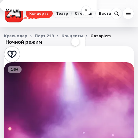
Меню
×
Концерты
Театр
Стендап
Выставки
Квест
Краснодар
Концерты
Краснодар
Порт 219
Концерты
Gazapizm
Ночной режим
☀
☾
Театр
Стендап
16+
Выставки
Квесты
Экскурсии
Спорт
События