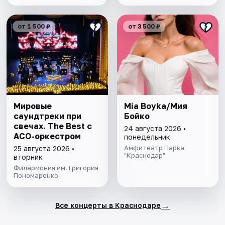
от 1 500 ₽
от 3 500 ₽
Мировые
Mia Boyka/Мия
саундтреки при
Бойко
свечах. The Best с
24 августа 2026 •
АСО-оркестром
понедельник
Амфитеатр Парка
25 августа 2026 •
"Краснодар"
вторник
Филармония им. Григория
Пономаренко
→
Все концерты в Краснодаре