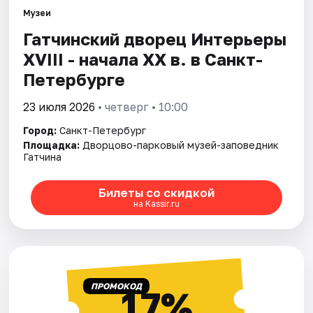
Музеи
Гатчинский дворец Интерьеры
Города
ХVIII - начала ХХ в. в Санкт-
Площадки
Петербурге
Артисты
23 июля 2026
• четверг • 10:00
Город:
Санкт-Петербург
Рейтинги
Площадка:
Дворцово-парковый музей-заповедник
Гатчина
Билеты со скидкой
на Kassir.ru
ПРОМОКОД
17%