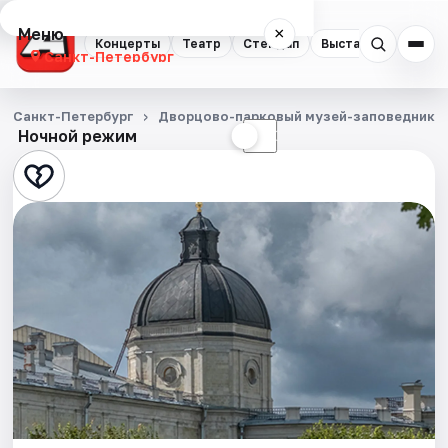
Меню
×
Концерты
Театр
Стендап
Выставки
Квест
Санкт-Петербург
Концерты
Санкт-Петербург
Дворцово-парковый музей-заповедник Г
Ночной режим
☀
☾
Театр
Стендап
Выставки
Квесты
Экскурсии
Спорт
События