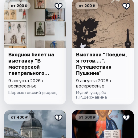
от 200 ₽
от 200 ₽
Входной билет на
Выставка "Поедем,
выставку "В
я готов....".
мастерской
Путешествия
театрального
Пушкина"
художника"
9 августа 2026 •
9 августа 2026 •
воскресенье
воскресенье
Шереметевский дворец
Музей-усадьба
Г.Р.Державина
от 400 ₽
от 600 ₽