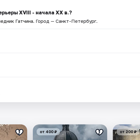
ьеры ХVIII - начала ХХ в.?
едник Гатчина
. Город — Санкт-Петербург.
.
от 400 ₽
от 200 ₽