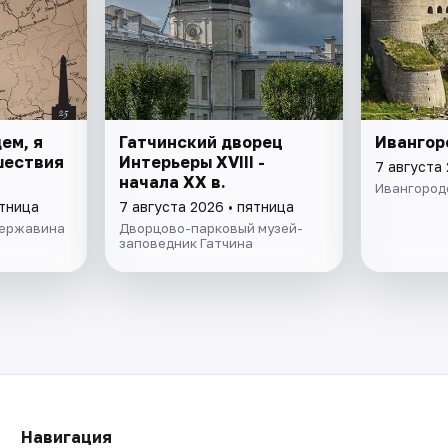
ем, я
Гатчинский дворец
Ивангор
ешествия
Интерьеры ХVIII -
7 августа 
начала ХХ в.
Ивангород
ятница
7 августа 2026 • пятница
Державина
Дворцово-парковый музей-
заповедник Гатчина
Навигация