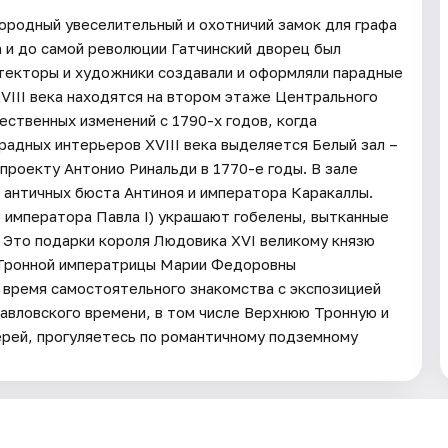
агородный увеселительный и охотничий замок для графа
а и до самой революции Гатчинский дворец был
текторы и художники создавали и оформляли парадные
XVIII века находятся на втором этаже Центрального
ественных изменений с 1790-х годов, когда
радных интерьеров XVIII века выделяется Белый зал –
проекту Антонио Ринальди в 1770-е годы. В зале
 античных бюста Антиноя и императора Каракаллы.
 императора Павла I) украшают гобелены, вытканные
 Это подарки короля Людовика XVI великому князю
 Тронной императрицы Марии Федоровны
 время самостоятельного знакомства с экспозицией
авловского времени, в том числе Верхнюю Тронную и
ерей, прогуляетесь по романтичному подземному