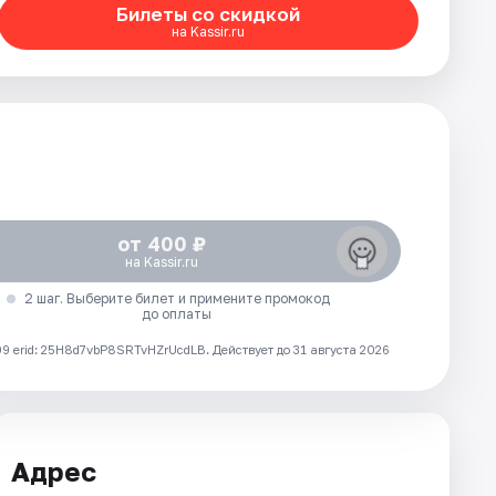
Билеты со скидкой
на Kassir.ru
от 400 ₽
на Kassir.ru
2 шаг. Выберите билет и примените промокод
до оплаты
 erid: 25H8d7vbP8SRTvHZrUcdLB.
Действует до 31 августа 2026
Адрес