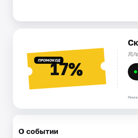
Города
Площадки
Ск
Артисты
П
Рейтинги
ПРОМОКОД
17%
Рекла
О событии