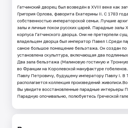
Гатчинский дворец был возведён в XVIII веке как з
Григория Орлова, фаворита Екатерины II. С 1783 год
собственностью императорской семьи. Лучшие архи
залы и личные покои русских царей. Парадные залы 
корпуса Гатчинского дворца. Они не претерпели сущ
владельцем дворца был император Павел I.Среди па
самое большое помещение бельэтажа. Он создан по 
установлена скульптура, включающая два подлинных
Два зала бельэтажа (Малиновую гостиную и Тронную
во Франции на Королевской мануфактуре гобеленов.
Павлу Петровичу, будущему императору Павлу I. В
располагается коллекция произведений живописи.Во
Вы увидите восстановленные парадные интерьеры П
Парадную опочивальню, полюбуетесь Греческой гал