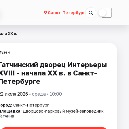
☀
☾
Санкт-Петербург
ала ХХ в.
Музеи
Гатчинский дворец Интерьеры
ХVIII - начала ХХ в. в Санкт-
Петербурге
22 июля 2026
• среда • 10:00
Город:
Санкт-Петербург
Площадка:
Дворцово-парковый музей-заповедник
Гатчина