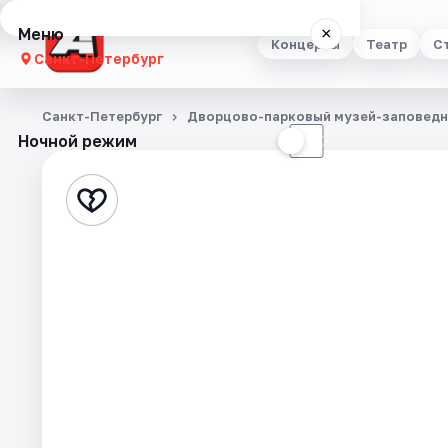
Меню
×
Концерты
Театр
С
Санкт-Петербург
Концерты
Санкт-Петербург
Дворцово-парковый музей-заповедн
Ночной режим
☀
☾
Театр
Стендап
Выставки
Квесты
Экскурсии
Спорт
События