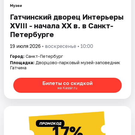
Музеи
Гатчинский дворец Интерьеры
Города
ХVIII - начала ХХ в. в Санкт-
Площадки
Петербурге
Артисты
19 июля 2026
• воскресенье • 10:00
Город:
Санкт-Петербург
Рейтинги
Площадка:
Дворцово-парковый музей-заповедник
Гатчина
Билеты со скидкой
на Kassir.ru
ПРОМОКОД
17%