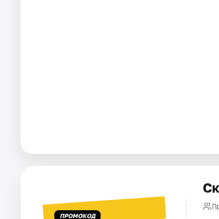
Города
Площадки
Артисты
Рейтинги
Ск
П
ПРОМОКОД