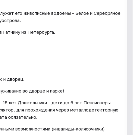
служат его живописные водоемы - Белое и Серебряное
уострова.
в Гатчину из Петербурга.
к и дворец.
уживание во дворце и парке!
7-15 лет Дошкольники - дети до 6 лет Пенсионеры
улятор, для прохождения через металлодетекторную
ата обязательно.
енными возможностями (инвалиды-колясочники)