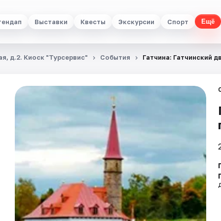
тендап
Выставки
Квесты
Экскурсии
Спорт
Ещё
я, д.2. Киоск "Турсервис"
События
Гатчина: Гатчинский д