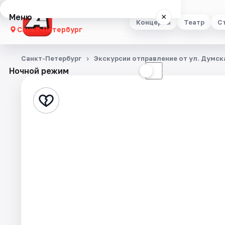
Меню
×
Концерты
Театр
С
Санкт-Петербург
Концерты
Санкт-Петербург
Экскурсии отправление от ул. Думска
Ночной режим
☀
☾
Театр
Стендап
Выставки
Квесты
Экскурсии
Спорт
События