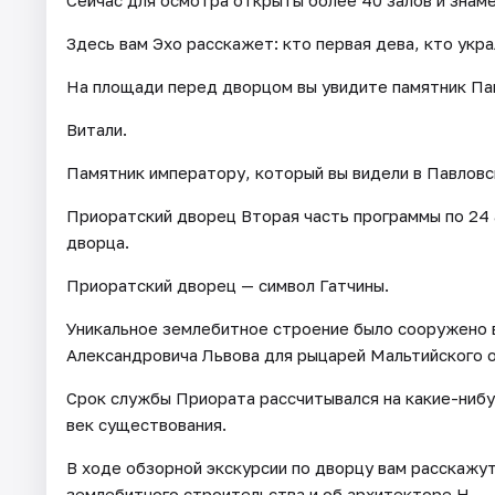
Сейчас для осмотра открыты более 40 залов и знам
Здесь вам Эхо расскажет: кто первая дева, кто укра
На площади перед дворцом вы увидите памятник Пав
Витали.
Памятник императору, который вы видели в Павловск
Приоратский дворец Вторая часть программы по 24
дворца.
Приоратский дворец — символ Гатчины.
Уникальное землебитное строение было сооружено в
Александровича Львова для рыцарей Мальтийского 
Срок службы Приората рассчитывался на какие-нибу
век существования.
В ходе обзорной экскурсии по дворцу вам расскажу
землебитного строительства и об архитекторе Н.