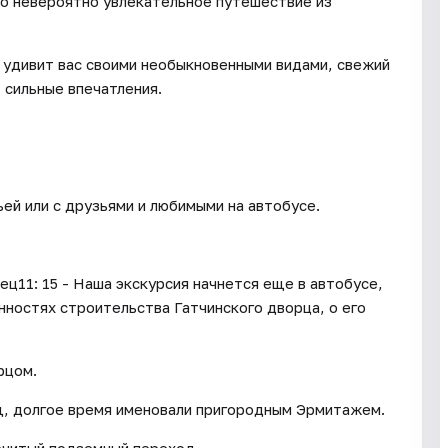
но невероятно увлекательное путешествие из
 удивит вас своими необыкновенными видами, свежий
 сильные впечатления.
ьей или с друзьями и любимыми на автобусе.
ец11: 15 - Наша экскурсия начнется еще в автобусе,
нностях строительства Гатчинского дворца, о его
рцом.
щ, долгое время именовали пригородным Эрмитажем.