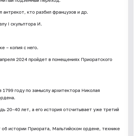
енитый подземный переход.
л антрекот, кто разбил французов и др.
лу I скульптора И.
е – копия с него.
 апреля 2024 пройдет в помещениях Приоратского
 1799 году по замыслу архитектора Николая
ордена.
дь 20-40 лет, а его история отсчитывает уже третий
т об истории Приората, Мальтийском ордене, технике