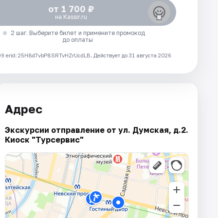
от 1 700 ₽
на Kassir.ru
2 шаг. Выберите билет и примените промокод
до оплаты
 erid: 25H8d7vbP8SRTvHZrUcdLB.
Действует до 31 августа 2026
Адрес
Экскурсии отправление от ул. Думская, д.2.
Киоск "Турсервис"