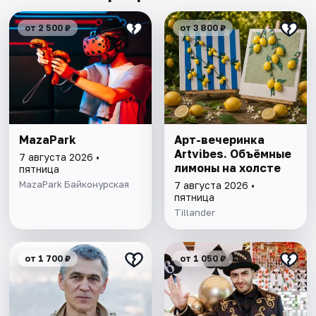
от 2 500 ₽
от 3 800 ₽
MazaPark
Арт-вечеринка
Artvibes. Объёмные
7 августа 2026 •
лимоны на холсте
пятница
MazaPark Байконурская
7 августа 2026 •
пятница
Tillander
от 1 700 ₽
от 1 050 ₽