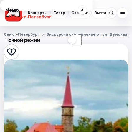
Меню
×
Концерты
Театр
Стендап
Выставки
Квест
Санкт-Петербург
Концерты
Санкт-Петербург
Экскурсии отправление от ул. Думская, д
Ночной режим
☀
☾
Театр
Стендап
Выставки
Квесты
Экскурсии
Спорт
События