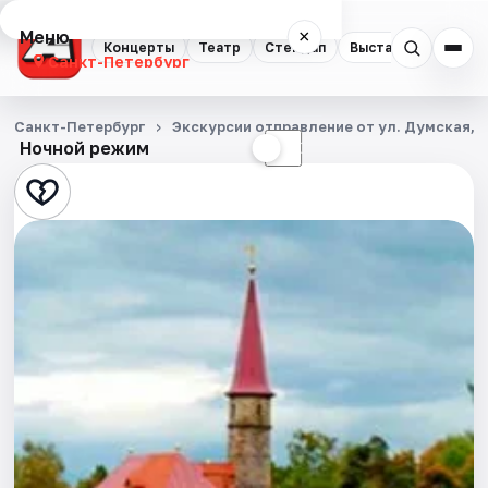
Меню
×
Концерты
Театр
Стендап
Выставки
Квест
Санкт-Петербург
Концерты
Санкт-Петербург
Экскурсии отправление от ул. Думская, д
Ночной режим
☀
☾
Театр
Стендап
Выставки
Квесты
Экскурсии
Спорт
События