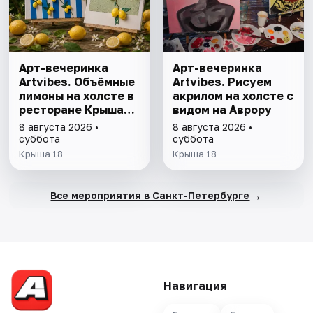
Арт-вечеринка
Арт-вечеринка
Artvibes. Объёмные
Artvibes. Рисуем
лимоны на холсте в
акрилом на холсте с
ресторане Крыша
видом на Аврору
18
8 августа 2026 •
8 августа 2026 •
суббота
суббота
Крыша 18
Крыша 18
→
Все мероприятия в Санкт-Петербурге
Навигация