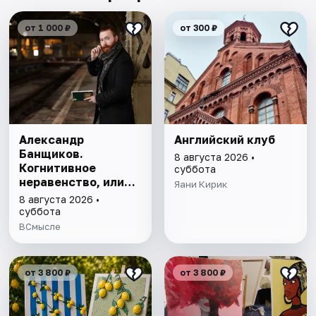
от 1 000 ₽
от 300 ₽
Александр
Английский клуб
Банщиков.
8 августа 2026 •
Когнитивное
суббота
неравенство, или
Яани Кирик
почему умные
8 августа 2026 •
умнеют, а глупые
суббота
глупеют
ВСмысле
от 3 800 ₽
от 3 800 ₽