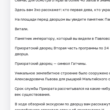
Сейчас для осмотра открыты более 40 залов и знам
Здесь вам Эхо расскажет: кто первая дева, кто укра
На площади перед дворцом вы увидите памятник Пав
Витали.
Памятник императору, который вы видели в Павловск
Приоратский дворец Вторая часть программы по 24
дворца.
Приоратский дворец — символ Гатчины.
Уникальное землебитное строение было сооружено в
Александровича Львова для рыцарей Мальтийского 
Срок службы Приората рассчитывался на какие-нибу
век существования.
В ходе обзорной экскурсии по дворцу вам расскажу
землебитного строительства и об архитекторе Н.