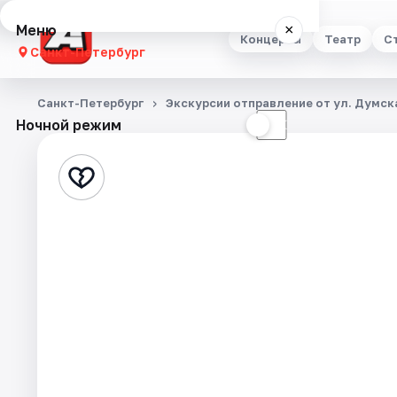
Меню
×
Концерты
Театр
С
Санкт-Петербург
Концерты
Санкт-Петербург
Экскурсии отправление от ул. Думска
Ночной режим
☀
☾
Театр
Стендап
Выставки
Квесты
Экскурсии
Спорт
События