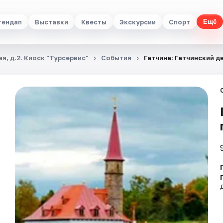
тендап
Выставки
Квесты
Экскурсии
Спорт
Ещё
я, д.2. Киоск "Турсервис"
События
Гатчина: Гатчинский д