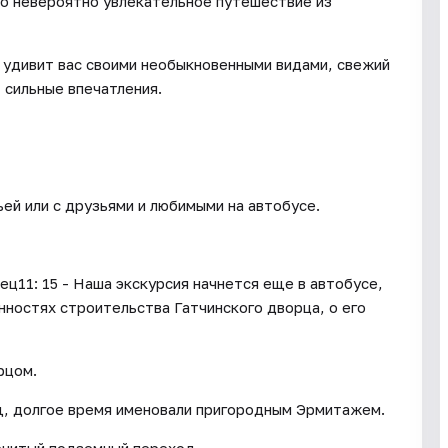
но невероятно увлекательное путешествие из
 удивит вас своими необыкновенными видами, свежий
 сильные впечатления.
ьей или с друзьями и любимыми на автобусе.
ец11: 15 - Наша экскурсия начнется еще в автобусе,
нностях строительства Гатчинского дворца, о его
рцом.
щ, долгое время именовали пригородным Эрмитажем.