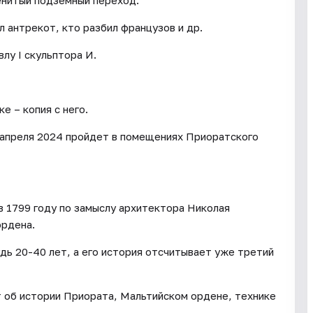
енитый подземный переход.
л антрекот, кто разбил французов и др.
лу I скульптора И.
е – копия с него.
 апреля 2024 пройдет в помещениях Приоратского
 1799 году по замыслу архитектора Николая
ордена.
дь 20-40 лет, а его история отсчитывает уже третий
т об истории Приората, Мальтийском ордене, технике