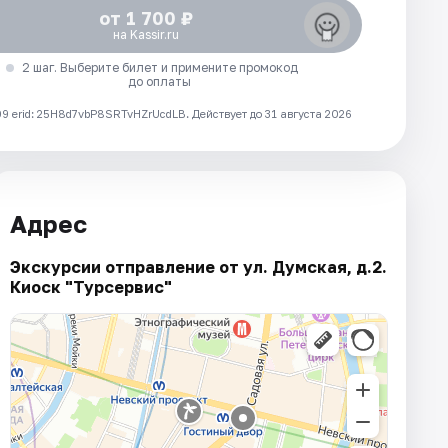
от 1 700 ₽
на Kassir.ru
2 шаг. Выберите билет и примените промокод
до оплаты
 erid: 25H8d7vbP8SRTvHZrUcdLB.
Действует до 31 августа 2026
Адрес
Экскурсии отправление от ул. Думская, д.2.
Киоск "Турсервис"