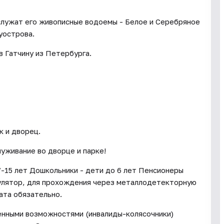
служат его живописные водоемы - Белое и Серебряное
уострова.
в Гатчину из Петербурга.
к и дворец.
уживание во дворце и парке!
7-15 лет Дошкольники - дети до 6 лет Пенсионеры
улятор, для прохождения через металлодетекторную
ата обязательно.
енными возможностями (инвалиды-колясочники)