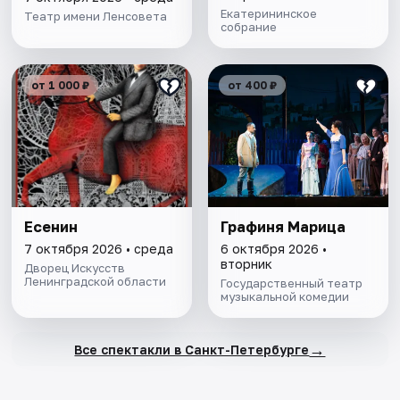
Екатерининское
Театр имени Ленсовета
собрание
от 1 000 ₽
от 400 ₽
Есенин
Графиня Марица
7 октября 2026 • среда
6 октября 2026 •
вторник
Дворец Искусств
Ленинградской области
Государственный театр
музыкальной комедии
→
Все спектакли в Санкт-Петербурге