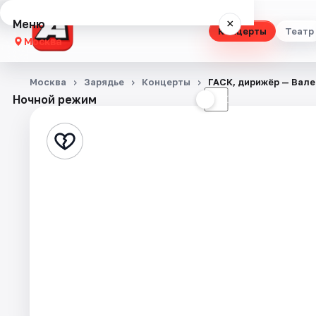
Меню
×
Концерты
Театр
Москва
Концерты
Москва
Зарядье
Концерты
ГАСК, дирижёр — Вал
Ночной режим
☀
☾
Театр
Стендап
Выставки
Квесты
Экскурсии
Спорт
События