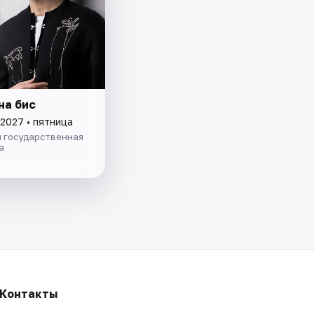
на бис
 2027 • пятница
я государственная
а
Контакты