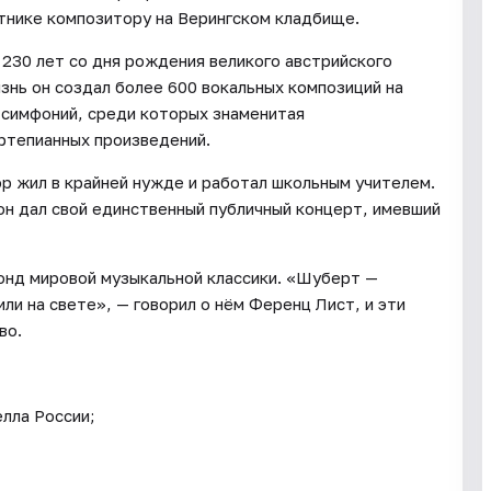
тнике композитору на Верингском кладбище.
230 лет со дня рождения великого австрийского
нь он создал более 600 вокальных композиций на
ь симфоний, среди которых знаменитая
ртепианных произведений.
тор жил в крайней нужде и работал школьным учителем.
 он дал свой единственный публичный концерт, имевший
онд мировой музыкальной классики. «Шуберт —
ли на свете», — говорил о нём Ференц Лист, и эти
во.
лла России;