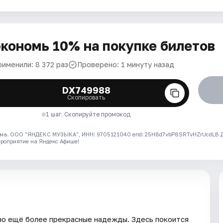
кономь 10% на покупке билетов
рименили: 8 372 раз
Проверено: 1 минуту назад
DX749988
Скопировать
1 шаг. Скопируйте промокод
ма. ООО "ЯНДЕКС МУЗЫКА", ИНН: 9705121040 erid: 25H8d7vbP8SRTvHZrUcdLB
ероприятие на Яндекс Афише!
но ещё более прекрасные надежды. Здесь покоится