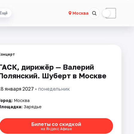
☀
☾
Москва
Ещё
Концерт
ГАСК, дирижёр — Валерий
Полянский. Шуберт в Москве
18 января 2027
• понедельник
Город:
Москва
Площадка:
Зарядье
Билеты со скидкой
на Яндекс Афише