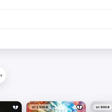
рт
от 1 500 ₽
от 800 ₽