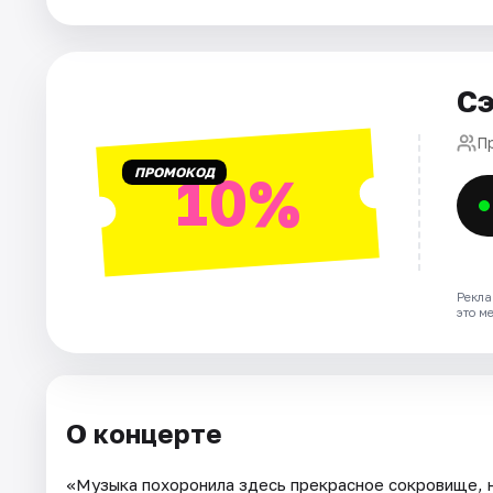
Города
Сэ
Площадки
П
Артисты
ПРОМОКОД
10%
Рейтинги
Рекла
это м
О концерте
«Музыка похоронила здесь прекрасное сокровище, 