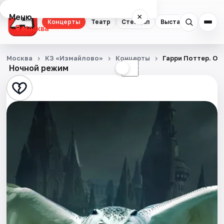
Меню
×
Концерты
Театр
Стендап
Выставки
Квест
Москва
Концерты
Москва
КЗ «Измайлово»
Концерты
Гарри Поттер. Ор
Ночной режим
☀
☾
Театр
Стендап
Выставки
Квесты
Экскурсии
Спорт
События