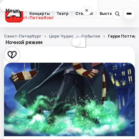
Меню
×
Концерты
Театр
Стендап
Выставки
Квест
Санкт-Петербург
Концерты
Санкт-Петербург
Цирк Чудес
События
Гарри Поттер.
Ночной режим
☀
☾
Театр
Стендап
Выставки
Квесты
Экскурсии
Спорт
События