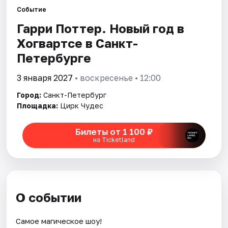
Событие
Гарри Поттер. Новый год в
Города
Хогвартсе в Санкт-
Площадки
Петербурге
Артисты
3 января 2027
• воскресенье • 12:00
Город:
Санкт-Петербург
Рейтинги
Площадка:
Цирк Чудес
Билеты от 1 100 ₽
на Ticketland
О событии
Самое магическое шоу!