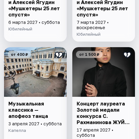
и Алексей Ягудин
и Алексей Ягудин
«Мушкетеры 25 лет
«Мушкетеры 25 лет
спустя»
спустя»
6 марта 2027 • суббота
7 марта 2027 •
воскресенье
Юбилейный
Юбилейный
от 400 ₽
от 1 500 ₽
Музыкальная
Концерт лауреата
классика —
Золотой медали
апофеоз танца
конкурса С.
Рахманинова ЖУЙ
3 апреля 2027 • суббота
МИН
17 апреля 2027 •
Капелла
суббота