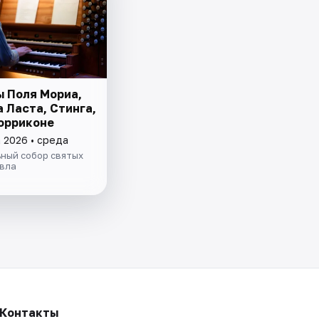
 Поля Мориа,
 Ласта, Стинга,
орриконе
а 2026 • среда
ный собор святых
авла
Контакты