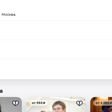
— Москва.
.
а
от 550 ₽
от 1 000 ₽