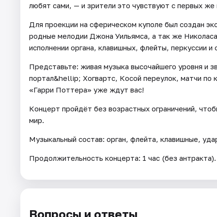
любят сами, — и зрители это чувствуют с первых же 
Для проекции на сферическом куполе был создан эк
родные мелодии Джона Уильямса, а так же Николаса
исполнении органа, клавишных, флейты, перкуссии и
Представьте: живая музыка высочайшего уровня и з
портал&hellip; Хогвартс, Косой переулок, матчи по 
«Гарри Поттера» уже ждут вас!
Концерт пройдёт без возрастных ограничений, чтоб
мир.
Музыкальный состав: орган, флейта, клавишные, уда
Продолжительность концерта: 1 час (без антракта).
Вопросы и ответы