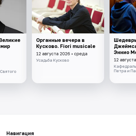
Великие
Органные вечера в
Шедевры
имир
Кусково. Fiori musicale
Джеймса
Эннио М
12 августа 2026 • среда
12 август
Усадьба Кусково
Кафедраль
Петра и П
 Святого
Навигация