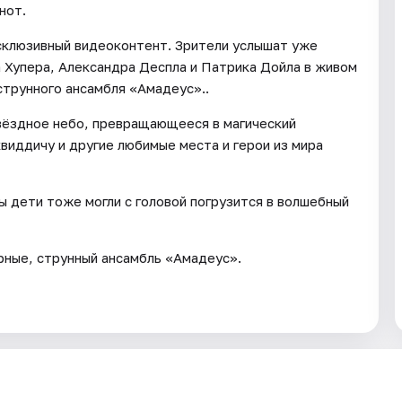
нот.
склюзивный видеоконтент. Зрители услышат уже
 Хупера, Александра Деспла и Патрика Дойла в живом
 струнного ансамбля «Амадеус»..
вёздное небо, превращающееся в магический
квиддичу и другие любимые места и герои из мира
ы дети тоже могли с головой погрузится в волшебный
рные, струнный ансамбль «Амадеус».