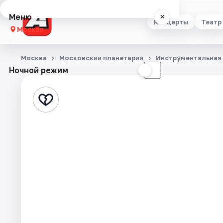
Меню
×
Концерты
Театр
Москва
Концерты
Москва
Московский планетарий
Инструментальная
Ночной режим
☀
☾
Театр
Стендап
Выставки
Квесты
Экскурсии
Спорт
События