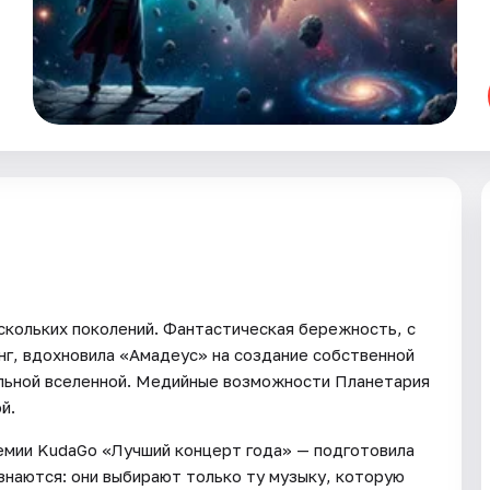
скольких поколений. Фантастическая бережность, с
нг, вдохновила «Амадеус» на создание собственной
ельной вселенной. Медийные возможности Планетария
й.
мии KudaGo «Лучший концерт года» — подготовила
знаются: они выбирают только ту музыку, которую