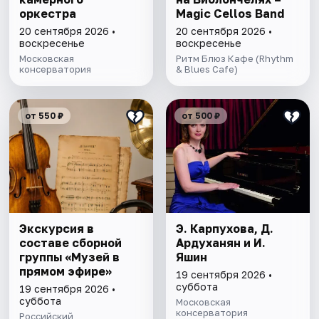
оркестра
Magic Cellos Band
20 сентября 2026 •
20 сентября 2026 •
воскресенье
воскресенье
Московская
Ритм Блюз Кафе (Rhythm
консерватория
& Blues Cafe)
от 550 ₽
от 500 ₽
Экскурсия в
Э. Карпухова, Д.
составе сборной
Ардуханян и И.
группы «Музей в
Яшин
прямом эфире»
19 сентября 2026 •
суббота
19 сентября 2026 •
суббота
Московская
консерватория
Российский