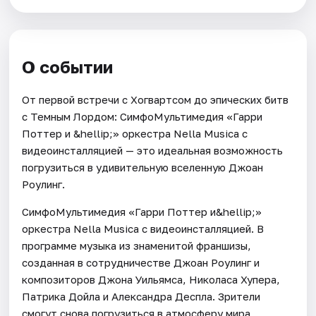
О событии
От первой встречи с Хогвартсом до эпических битв
с Темным Лордом: СимфоМультимедия «Гарри
Поттер и &hellip;» оркестра Nella Musica с
видеоинсталляцией — это идеальная возможность
погрузиться в удивительную вселенную Джоан
Роулинг.
СимфоМультимедия «Гарри Поттер и&hellip;»
оркестра Nella Musica с видеоинсталляцией. В
программе музыка из знаменитой франшизы,
созданная в сотрудничестве Джоан Роулинг и
композиторов Джона Уильямса, Николаса Хупера,
Патрика Дойла и Александра Деспла. Зрители
смогут снова погрузиться в атмосферу мира