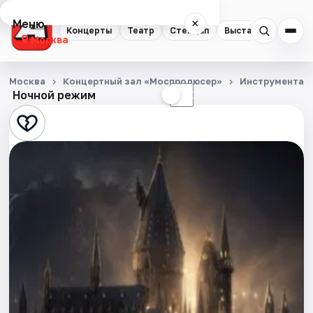
Меню
×
Концерты
Театр
Стендап
Выставки
Квест
Москва
Концерты
Москва
Концертный зал «Моспродюсер»
Инструментал
Ночной режим
☀
☾
Театр
Стендап
Выставки
Квесты
Экскурсии
Спорт
События