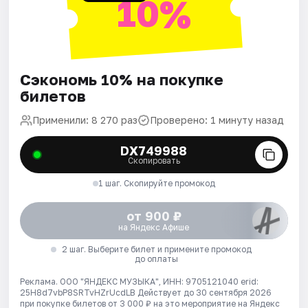
10%
Сэкономь 10% на покупке
билетов
Применили: 8 270 раз
Проверено: 1 минуту назад
DX749988
Скопировать
1 шаг. Скопируйте промокод
от 900 ₽
на Яндекс Афише
2 шаг. Выберите билет и примените промокод
до оплаты
Реклама. ООО "ЯНДЕКС МУЗЫКА", ИНН: 9705121040 erid:
25H8d7vbP8SRTvHZrUcdLB
Действует до 30 сентября 2026
при покупке билетов от 3 000 ₽ на это мероприятие на Яндекс