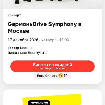
Города
Концерт
GармоньDrive Symphony в
Площадки
Москве
Артисты
17 декабря 2026
• четверг • 19:00
Рейтинги
Город:
Москва
Площадка:
Дом музыки
Билеты со скидкой
на Яндекс Афише
Еще билеты
ПРОМОКОД