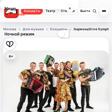
Меню
×
Концерты
Театр
Стендап
Выставки
Квест
Москва
Концерты
Москва
Дом музыки
Концерты
GармоньDrive Sympho
Ночной режим
☀
☾
Театр
Стендап
6+
Выставки
Квесты
Экскурсии
Спорт
События