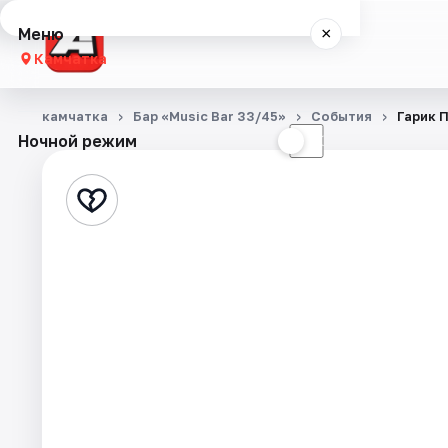
Меню
×
Камчатка
Концерты
камчатка
Бар «Music Bar 33/45»
События
Гарик 
Ночной режим
☀
☾
События
Города
Площадки
Артисты
Рейтинги