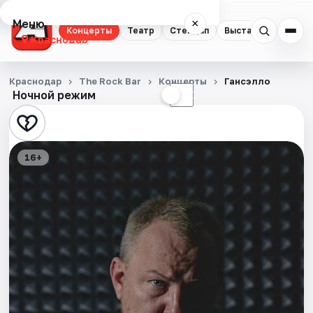
Меню
×
Концерты
Театр
Стендап
Выставки
Квест
Краснодар
Концерты
Краснодар
The Rock Bar
Концерты
Гансэлло
Ночной режим
☀
☾
Театр
Стендап
16+
Выставки
Квесты
Экскурсии
Спорт
События