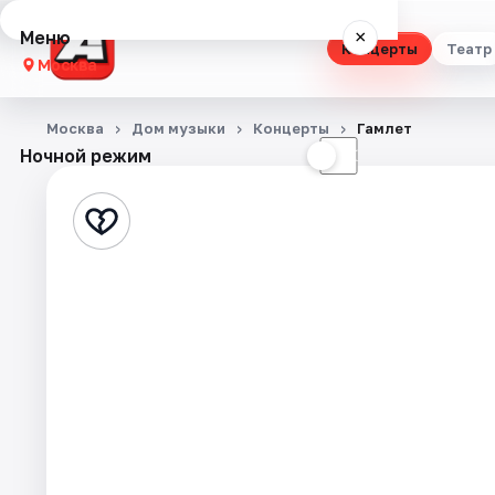
Меню
×
Концерты
Театр
Москва
Концерты
Москва
Дом музыки
Концерты
Гамлет
Ночной режим
☀
☾
Театр
Стендап
Выставки
Квесты
Экскурсии
Спорт
События