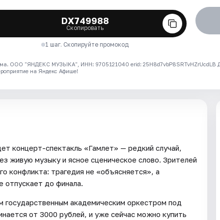
DX749988
Скопировать
1 шаг. Скопируйте промокод
ма. ООО "ЯНДЕКС МУЗЫКА", ИНН: 9705121040 erid: 25H8d7vbP8SRTvHZrUcdLB
ероприятие на Яндекс Афише!
дет концерт-спектакль «Гамлет» — редкий случай,
ез живую музыку и ясное сценическое слово. Зрителей
о конфликта: трагедия не «объясняется», а
е отпускает до финала.
м государственным академическим оркестром под
нается от 3000 рублей, и уже сейчас можно купить