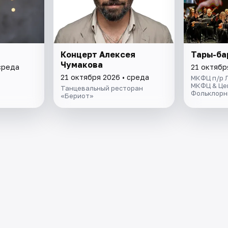
Концерт Алексея
Тары-ба
Чумакова
среда
21 октябр
21 октября 2026 • среда
МКФЦ п/р 
МКФЦ & Це
Танцевальный ресторан
Фольклорн
«Бериот»