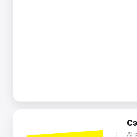
Города
Площадки
Артисты
Рейтинги
Сэ
П