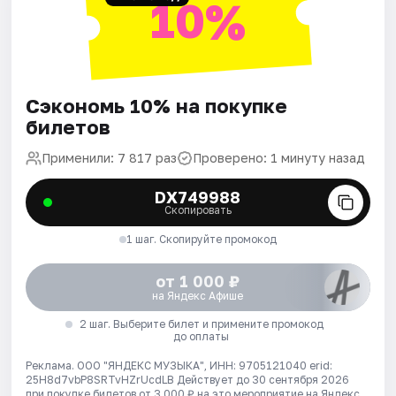
10%
Сэкономь 10% на покупке
билетов
Применили: 7 817 раз
Проверено: 1 минуту назад
DX749988
Скопировать
1 шаг. Скопируйте промокод
от 1 000 ₽
на Яндекс Афише
2 шаг. Выберите билет и примените промокод
до оплаты
Реклама. ООО "ЯНДЕКС МУЗЫКА", ИНН: 9705121040 erid:
25H8d7vbP8SRTvHZrUcdLB
Действует до 30 сентября 2026
при покупке билетов от 3 000 ₽ на это мероприятие на Яндекс