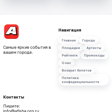
Навигация
Главная
Города
Самые яркие события в
Площадки
Артисты
вашем городе.
Рейтинги
Промокоды
О нас
Возврат билетов
Политика
конфиденциальности
Контакты
Пишите:
info@afisha.org.ru