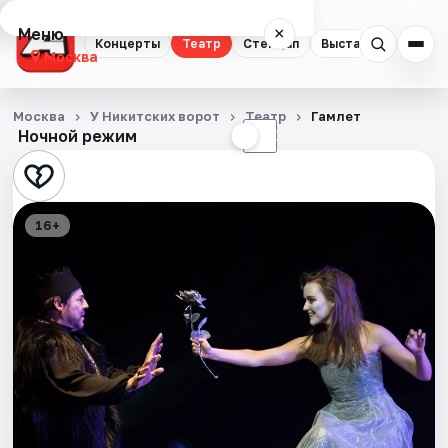
Меню
×
Концерты
Театр
Стендап
Выставки
Квест
Москва
Концерты
Москва
У Никитских ворот
Театр
Гамлет
Ночной режим
☀
☾
Театр
Стендап
16+
Выставки
Квесты
Экскурсии
Спорт
События