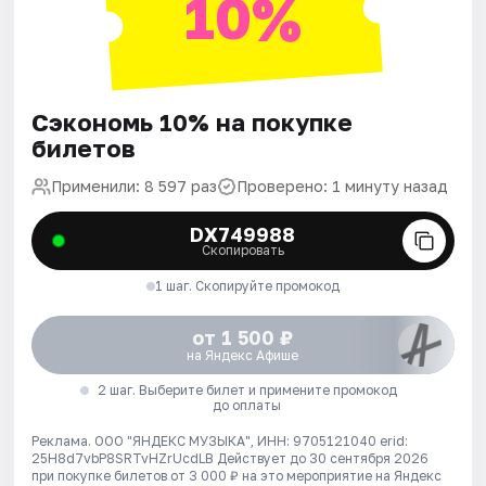
10%
Сэкономь 10% на покупке
билетов
Применили: 8 597 раз
Проверено: 1 минуту назад
DX749988
Скопировать
1 шаг. Скопируйте промокод
от 1 500 ₽
на Яндекс Афише
2 шаг. Выберите билет и примените промокод
до оплаты
Реклама. ООО "ЯНДЕКС МУЗЫКА", ИНН: 9705121040 erid:
25H8d7vbP8SRTvHZrUcdLB
Действует до 30 сентября 2026
при покупке билетов от 3 000 ₽ на это мероприятие на Яндекс