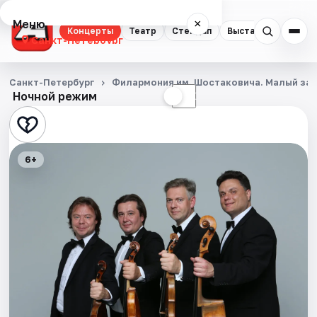
Меню
×
Концерты
Театр
Стендап
Выставки
Квест
Санкт-Петербург
Концерты
Санкт-Петербург
Филармония им. Шостаковича. Малый за
Ночной режим
☀
☾
Театр
Стендап
6+
Выставки
Квесты
Экскурсии
Спорт
События