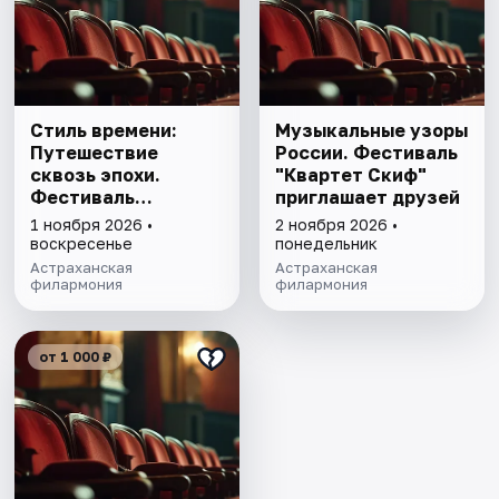
Стиль времени:
Музыкальные узоры
Путешествие
России. Фестиваль
сквозь эпохи.
"Квартет Скиф"
Фестиваль
приглашает друзей
"Квартет
1 ноября 2026 •
2 ноября 2026 •
Скиф"приглашает
воскресенье
понедельник
друзей
Астраханская
Астраханская
филармония
филармония
от 1 000 ₽