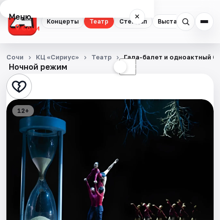
Меню
×
Концерты
Театр
Стендап
Выставки
Квест
Сочи
Концерты
Сочи
КЦ «Сириус»
Театр
Гала-балет и одноактный б
Ночной режим
☀
☾
Театр
Стендап
12+
Выставки
Квесты
Экскурсии
Спорт
События