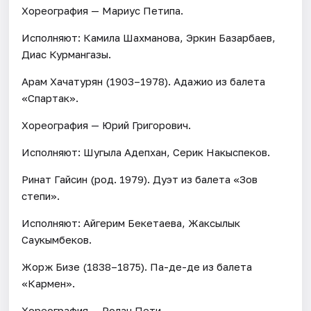
Хореография — Мариус Петипа.
Исполняют: Камила Шахманова, Эркин Базарбаев,
Диас Курмангазы.
Арам Хачатурян (1903–1978). Адажио из балета
«Спартак».
Хореография — Юрий Григорович.
Исполняют: Шугыла Адепхан, Серик Накыспеков.
Ринат Гайсин (род. 1979). Дуэт из балета «Зов
степи».
Исполняют: Айгерим Бекетаева, Жаксылык
Саукымбеков.
Жорж Бизе (1838–1875). Па-де-де из балета
«Кармен».
Хореография — Ролан Пети.