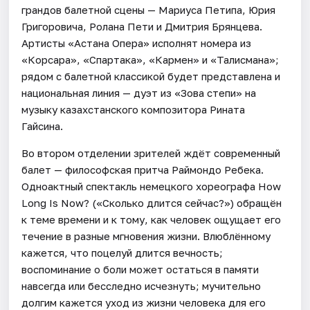
грандов балетной сцены — Мариуса Петипа, Юрия
Григоровича, Ролана Пети и Дмитрия Брянцева.
Артисты «Астана Опера» исполнят номера из
«Корсара», «Спартака», «Кармен» и «Талисмана»;
рядом с балетной классикой будет представлена и
национальная линия — дуэт из «Зова степи» на
музыку казахстанского композитора Рината
Гайсина.
Во втором отделении зрителей ждёт современный
балет — философская притча Раймондо Ребека.
Одноактный спектакль немецкого хореографа How
Long Is Now? («Сколько длится сейчас?») обращён
к теме времени и к тому, как человек ощущает его
течение в разные мгновения жизни. Влюблённому
кажется, что поцелуй длится вечность;
воспоминание о боли может остаться в памяти
навсегда или бесследно исчезнуть; мучительно
долгим кажется уход из жизни человека для его