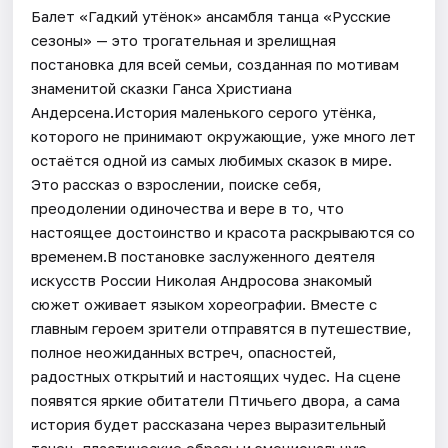
Балет «Гадкий утёнок» ансамбля танца «Русские
сезоны» — это трогательная и зрелищная
постановка для всей семьи, созданная по мотивам
знаменитой сказки Ганса Христиана
Андерсена.История маленького серого утёнка,
которого не принимают окружающие, уже много лет
остаётся одной из самых любимых сказок в мире.
Это рассказ о взрослении, поиске себя,
преодолении одиночества и вере в то, что
настоящее достоинство и красота раскрываются со
временем.В постановке заслуженного деятеля
искусств России Николая Андросова знакомый
сюжет оживает языком хореографии. Вместе с
главным героем зрители отправятся в путешествие,
полное неожиданных встреч, опасностей,
радостных открытий и настоящих чудес. На сцене
появятся яркие обитатели Птичьего двора, а сама
история будет рассказана через выразительный
танец, пластические образы и эмоциональную