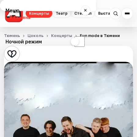
Меню
×
Концерты
Театр
Стендап
Выставки
Квест
Тюмень
Концерты
Тюмень
Цоколь
Концерты
Fun mode в Тюмени
Ночной режим
☀
☾
Театр
Стендап
Выставки
Квесты
Экскурсии
Спорт
События