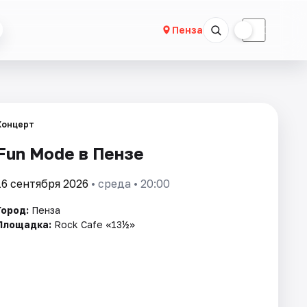
☀
☾
Пенза
Концерт
Fun Mode в Пензе
16 сентября 2026
• среда • 20:00
Город:
Пенза
Площадка:
Rock Cafe «13½»