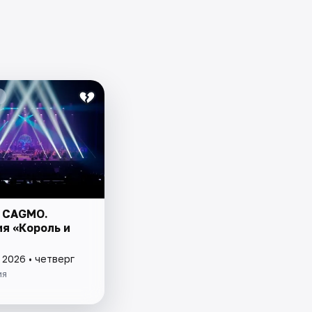
 CAGMO.
я «Король и
 2026 • четверг
ия