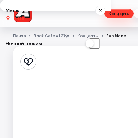
Меню
×
Концерты
Пенза
Концерты
Пенза
Rock Cafe «13½»
Концерты
Fun Mode
Ночной режим
☀
☾
Театр
Стендап
Выставки
Экскурсии
Спорт
События