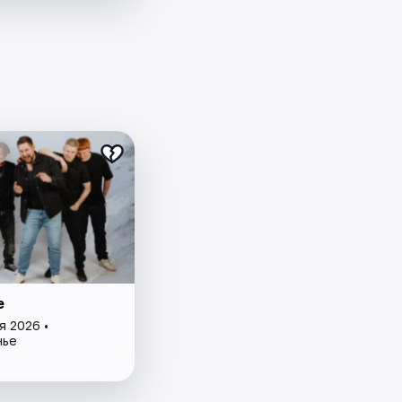
e
я 2026 •
нье