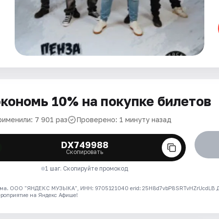
кономь 10% на покупке билетов
рименили: 7 901 раз
Проверено: 1 минуту назад
DX749988
Скопировать
1 шаг. Скопируйте промокод
ма. ООО "ЯНДЕКС МУЗЫКА", ИНН: 9705121040 erid: 25H8d7vbP8SRTvHZrUcdLB
ероприятие на Яндекс Афише!