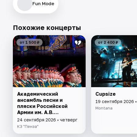
Fun Mode
Похожие концерты
от 1 500 ₽
от 2 400 ₽
Академический
Cupsize
ансамбль песни и
19 сентября 2026 
пляски Российской
Montana
Армии им. А.В.
Александрова
24 сентября 2026 • четверг
КЗ "Пенза"