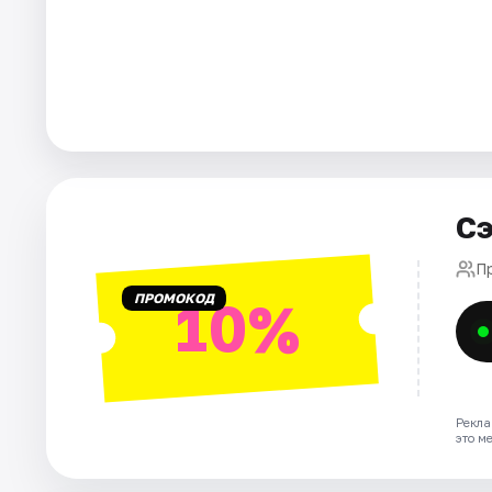
Города
Площадки
Артисты
Рейтинги
Сэ
П
ПРОМОКОД
10%
Рекла
это м