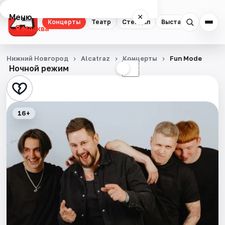
Меню
×
Концерты
Театр
Стендап
Выставки
Квест
Москва
Концерты
Нижний Новгород
Alcatraz
Концерты
Fun Mode
Ночной режим
☀
☾
Театр
Стендап
16+
Выставки
Квесты
Экскурсии
Спорт
События