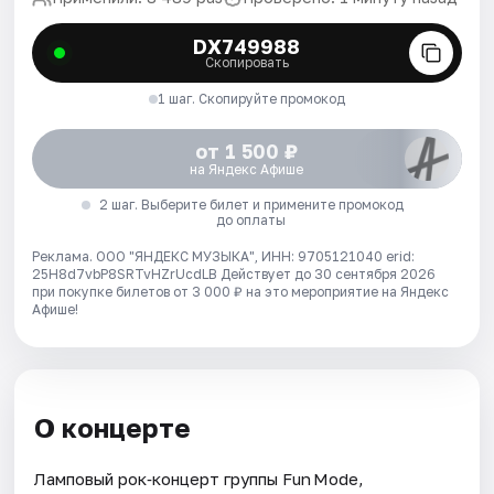
DX749988
Скопировать
1 шаг. Скопируйте промокод
от 1 500 ₽
на Яндекс Афише
2 шаг. Выберите билет и примените промокод
до оплаты
Реклама. ООО "ЯНДЕКС МУЗЫКА", ИНН: 9705121040 erid:
25H8d7vbP8SRTvHZrUcdLB
Действует до 30 сентября 2026
при покупке билетов от 3 000 ₽ на это мероприятие на Яндекс
Афише!
О концерте
Ламповый рок‑концерт группы Fun Mode,