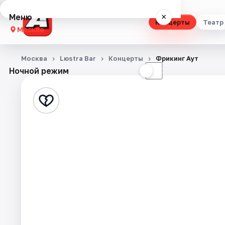
Меню
×
Концерты
Театр
Москва
Концерты
Москва
Lюstra Bar
Концерты
Фрикинг Аут
Ночной режим
☀
☾
Театр
Стендап
Выставки
Квесты
Экскурсии
Спорт
События