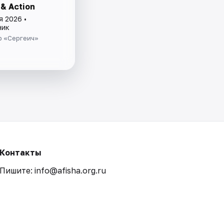
& Action
я 2026 •
ник
р «Сергеич»
Контакты
Пишите: info@afisha.org.ru