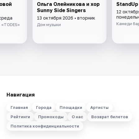
овой
Ольга Олейникова и хор
StandUp 
Sunny Side Singers
12 октябр
понедель
 среда
13 октября 2026 • вторник
Камеди ба
й «TODES»
Дом музыки
Навигация
Главная
Города
Площадки
Артисты
Рейтинги
Промокоды
О нас
Возврат билетов
Политика конфиденциальности