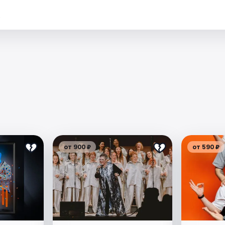
.
от 900 ₽
от 590 ₽