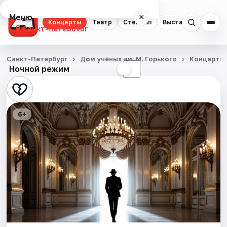
Меню
×
Концерты
Театр
Стендап
Выставки
Квест
Санкт-Петербург
Концерты
Санкт-Петербург
Дом учёных им. М. Горького
Концерты
Ночной режим
☀
☾
Театр
Стендап
6+
Выставки
Квесты
Экскурсии
Спорт
События