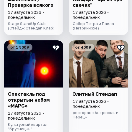
Проверка всякого
свечах"
17 августа 2026 •
17 августа 2026 •
понедельник
понедельник
Stage StandUp Club
Собор Петра и Павла
(Стейдж Стендап Клаб)
(Петрикирхе)
от 1 500 ₽
от 400 ₽
Спектакль под
Элитный Стендап
открытым небом
17 августа 2026 •
«МАРС»
понедельник
ресторан «Антресоль и
17 августа 2026 •
Перец»
понедельник
Культурный квартал
"Брусницын"