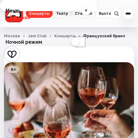
Меню
×
Концерты
Театр
Стендап
Выставки
Квест
Москва
Концерты
Москва
Jam Club
Концерты
Французский бранч
Ночной режим
☀
☾
Театр
Стендап
6+
Выставки
Квесты
Экскурсии
Спорт
События