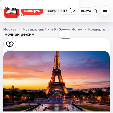
Меню
×
Концерты
Театр
Стендап
Выставки
Квест
Москва
Концерты
Москва
Музыкальный клуб «Gamma More»
Концерты
Ночной режим
☀
☾
Театр
Стендап
Выставки
Квесты
Экскурсии
Спорт
События