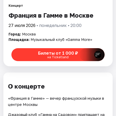
Концерт
Города
Франция в Гамме в Москве
Площадки
27 июля 2026
• понедельник • 20:00
Город:
Москва
Артисты
Площадка:
Музыкальный клуб «Gamma More»
Рейтинги
Билеты от 1 000 ₽
на Ticketland
О концерте
«Франция в Гамме» — вечер французской музыки в
центре Москвы
Джазовый клуб «Гамма на Садовом» приглашает на