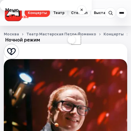
Меню
×
Концерты
Театр
Стендап
Выставки
Квест
Москва
Концерты
Москва
Театр Мастерская Петра Фоменко
Концерты
Ночной режим
☀
☾
Театр
Стендап
Выставки
Квесты
Экскурсии
Спорт
События