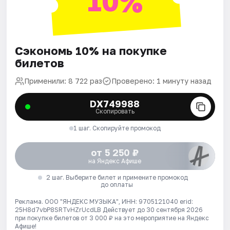
10%
Сэкономь 10% на покупке
билетов
Применили: 8 722 раз
Проверено: 1 минуту назад
DX749988
Скопировать
1 шаг. Скопируйте промокод
от 5 250 ₽
на Яндекс Афише
2 шаг. Выберите билет и примените промокод
до оплаты
Реклама. ООО "ЯНДЕКС МУЗЫКА", ИНН: 9705121040 erid:
25H8d7vbP8SRTvHZrUcdLB
Действует до 30 сентября 2026
при покупке билетов от 3 000 ₽ на это мероприятие на Яндекс
Афише!