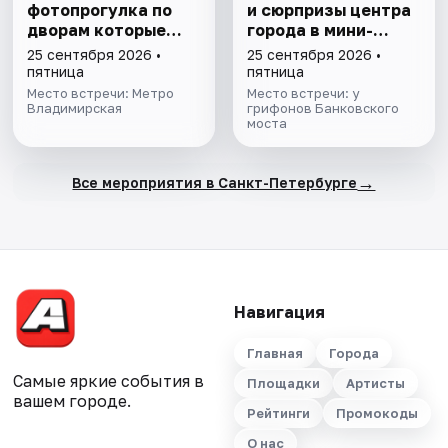
фотопрогулка по
и сюрпризы центра
дворам которые
города в мини-
знают только
группе
25 сентября 2026 •
25 сентября 2026 •
местные
пятница
пятница
Место встречи: Метро
Место встречи: у
Владимирская
грифонов Банковского
моста
→
Все мероприятия в Санкт-Петербурге
Навигация
Главная
Города
Самые яркие события в
Площадки
Артисты
вашем городе.
Рейтинги
Промокоды
О нас