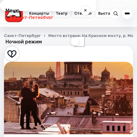
Меню
×
Концерты
Театр
Стендап
Выставки
Квест
Санкт-Петербург
Концерты
Санкт-Петербург
Место встречи: На Красном мосту, р. Мой
Ночной режим
☀
☾
Театр
Стендап
Выставки
Квесты
Экскурсии
Спорт
События